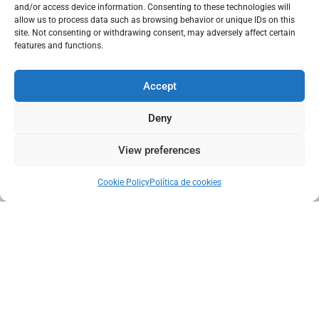
Subscribe to our Newsletter
and/or access device information. Consenting to these technologies will
allow us to process data such as browsing behavior or unique IDs on this
site. Not consenting or withdrawing consent, may adversely affect certain
features and functions.
Accept
Deny
I have read and accept the GDPR.
View preferences
SEND
Cookie Policy
Política de cookies
DISCLAIMER
| GDPR
|
COOKIES POLICY
|
QUALITY POLICY
|
TERMS
AND CONDITIONS
|
TERMS OF SALE
|
PROVIDERS
|
CANAL
DENUNCIA