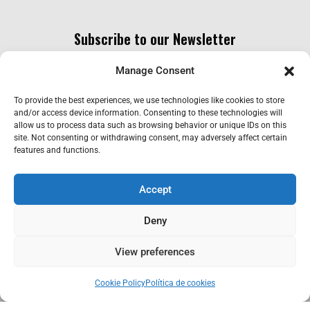
Subscribe to our Newsletter
Manage Consent
To provide the best experiences, we use technologies like cookies to store
and/or access device information. Consenting to these technologies will
allow us to process data such as browsing behavior or unique IDs on this
site. Not consenting or withdrawing consent, may adversely affect certain
features and functions.
I have read and accept the GDPR.
Accept
SEND
Deny
View preferences
Cookie Policy
Política de cookies
DISCLAIMER
| GDPR
|
COOKIES POLICY
|
QUALITY POLICY
|
TERMS